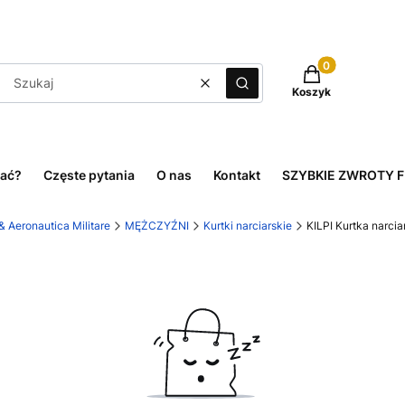
Produkty w kosz
Wyczyść
Szukaj
Koszyk
ać?
Częste pytania
O nas
Kontakt
SZYBKIE ZWROTY 
 Aeronautica Militare
MĘŻCZYŹNI
Kurtki narciarskie
KILPI Kurtka narci