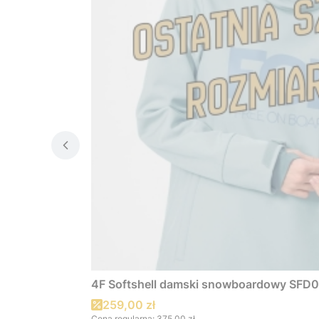
4F Softshell damski snowboardowy SFD00
Cena promocyjna
259,00 zł
Cena regularna:
375,00 zł