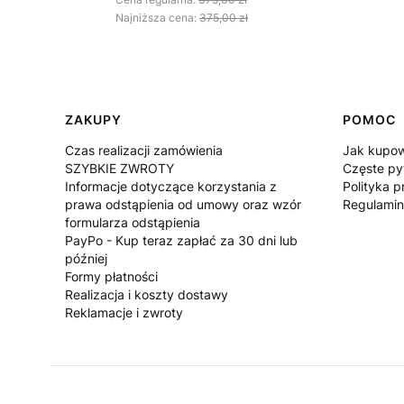
Najniższa cena:
375,00 zł
Linki w stopce
ZAKUPY
POMOC
Czas realizacji zamówienia
Jak kupo
SZYBKIE ZWROTY
Częste py
Informacje dotyczące korzystania z
Polityka p
prawa odstąpienia od umowy oraz wzór
Regulamin
formularza odstąpienia
PayPo - Kup teraz zapłać za 30 dni lub
później
Formy płatności
Realizacja i koszty dostawy
Reklamacje i zwroty