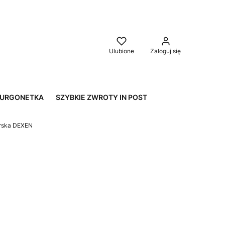
yku: 0. Zobacz szczegóły
Ulubione
Zaloguj się
FURGONETKA
SZYBKIE ZWROTY IN POST
arska DEXEN