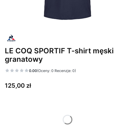
LE COQ SPORTIF T-shirt męski
granatowy
0.00
(Oceny: 0 Recenzje: 0)
Cena
125,00 zł
Wybierz wariant produktu:
Poszczególne warianty mogą różnić się ceną
*
Rozmiar