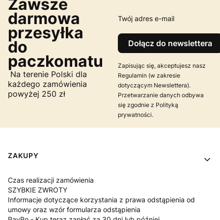
Zawsze
darmowa
Twój adres e-mail
przesyłka
do
Dołącz do newslettera
paczkomatu
Zapisując się, akceptujesz nasz
Na terenie Polski dla
Regulamin (w zakresie
każdego zamówienia
dotyczącym Newslettera).
powyżej 250 zł
Przetwarzanie danych odbywa
się zgodnie z Polityką
prywatności.
Linki w stopce
ZAKUPY
Czas realizacji zamówienia
SZYBKIE ZWROTY
Informacje dotyczące korzystania z prawa odstąpienia od
umowy oraz wzór formularza odstąpienia
PayPo - Kup teraz zapłać za 30 dni lub później