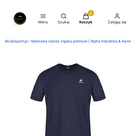
Produkty w koszyku: 0.
Otwórz wyszukiwarkę
Menu
Szukaj
Koszyk
Zaloguj się
ModoSport.pl – Markowa odzież męska premium | Alpha Industries & Aeronaut