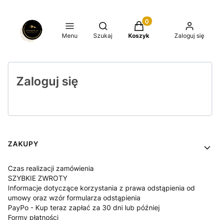
Produkty w koszyku: 0.
Otwórz wyszukiwarkę
Menu
Szukaj
Koszyk
Zaloguj się
Zaloguj się
Linki w stopce
ZAKUPY
Czas realizacji zamówienia
SZYBKIE ZWROTY
Informacje dotyczące korzystania z prawa odstąpienia od
umowy oraz wzór formularza odstąpienia
PayPo - Kup teraz zapłać za 30 dni lub później
Formy płatności