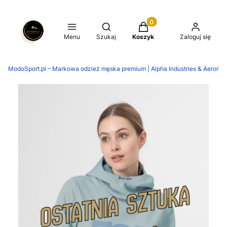
Produkty w koszyku: 0.
Otwórz wyszukiwarkę
Menu
Szukaj
Koszyk
Zaloguj się
ModoSport.pl – Markowa odzież męska premium | Alpha Industries & Aeronaut