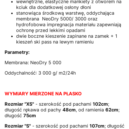
wewnętrzne, elastyczne mankiety z otworem na
kciuk dla dodatkowej osłony dłoni
stanowiąca środkową warstwę, oddychająca
membrana NeoDry 5000/ 3000 oraz
hydrofobowa impregnacja materiału zapewniają
ochronę przed lekkimi opadami
dwie boczne kieszenie zapinane na zamek + 1
kieszeń ski pass na lewym ramieniu
Parametry:
Membrana: NeoDry 5 000
Oddychalność: 3 000 g/ m2/24h
WYMIARY MIERZONE NA PŁASKO
Rozmiar "XS"
- szerokość pod pachami
102cm
;
długość rękawa od pachy
48cm
, od ramienia
62cm
;
długość
75cm
Rozmiar "S"
- szerokość pod pachami
107cm
; długość