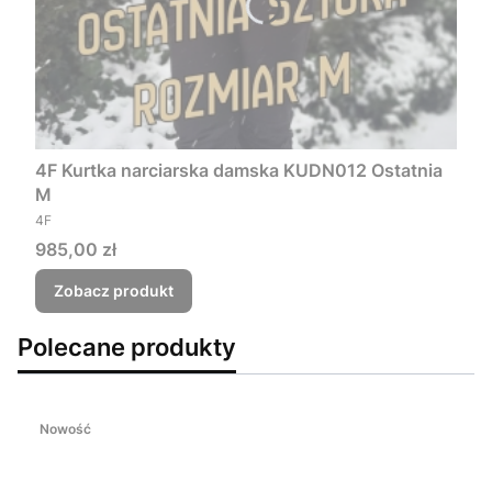
4F Kurtka narciarska damska KUDN012 Ostatnia
M
PRODUCENT
4F
Cena
985,00 zł
Zobacz produkt
Polecane produkty
Nowość