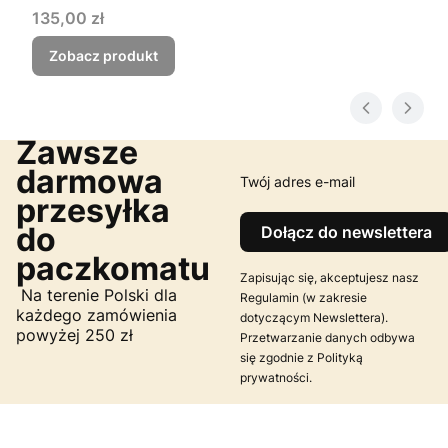
Cena
135,00 zł
Zobacz produkt
Zawsze
darmowa
Twój adres e-mail
przesyłka
do
Dołącz do newslettera
paczkomatu
Zapisując się, akceptujesz nasz
Na terenie Polski dla
Regulamin (w zakresie
każdego zamówienia
dotyczącym Newslettera).
powyżej 250 zł
Przetwarzanie danych odbywa
się zgodnie z Polityką
prywatności.