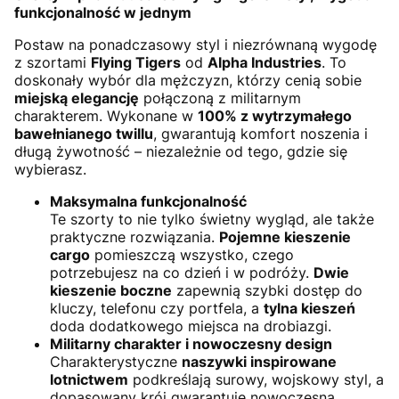
funkcjonalność w jednym
Postaw na ponadczasowy styl i niezrównaną wygodę
z szortami
Flying Tigers
od
Alpha Industries
. To
doskonały wybór dla mężczyzn, którzy cenią sobie
miejską elegancję
połączoną z militarnym
charakterem. Wykonane w
100% z wytrzymałego
bawełnianego twillu
, gwarantują komfort noszenia i
długą żywotność – niezależnie od tego, gdzie się
wybierasz.
Maksymalna funkcjonalność
Te szorty to nie tylko świetny wygląd, ale także
praktyczne rozwiązania.
Pojemne kieszenie
cargo
pomieszczą wszystko, czego
potrzebujesz na co dzień i w podróży.
Dwie
kieszenie boczne
zapewnią szybki dostęp do
kluczy, telefonu czy portfela, a
tylna kieszeń
doda dodatkowego miejsca na drobiazgi.
Militarny charakter i nowoczesny design
Charakterystyczne
naszywki inspirowane
lotnictwem
podkreślają surowy, wojskowy styl, a
dopasowany krój gwarantuje nowoczesną