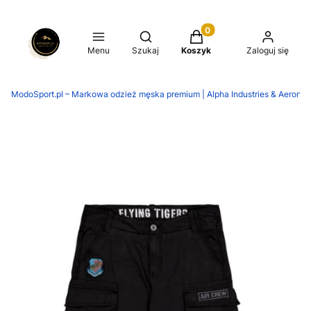
Produkty w koszyku: 0.
Otwórz wyszukiwarkę
Menu
Szukaj
Koszyk
Zaloguj się
ModoSport.pl – Markowa odzież męska premium | Alpha Industries & Aeronaut