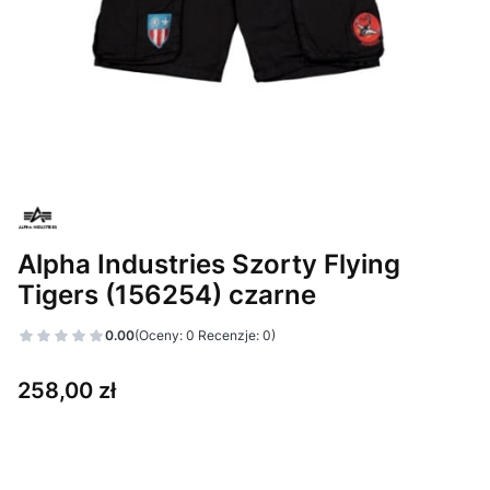
Alpha Industries Szorty Flying
Tigers (156254) czarne
0.00
(Oceny: 0 Recenzje: 0)
Cena
258,00 zł
Wybierz wariant produktu:
Poszczególne warianty mogą różnić się ceną